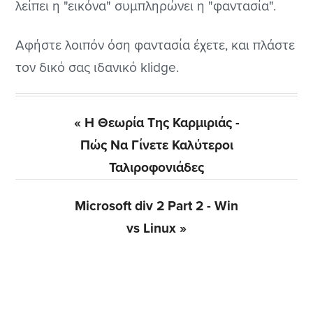
λείπει η "εικόνα" συμπληρώνει η "φαντασία".
Αφήστε λοιπόν όση φαντασία έχετε, και πλάστε
τον δικό σας ιδανικό klidge.
Previous
« Η Θεωρία Της Καρμιριάς -
Post:
Πώς Να Γίνετε Καλύτεροι
Ταλιροφονιάδες
Next
Microsoft div 2 Part 2 - Win
Post:
vs Linux »
Αρχική
Πλευρική