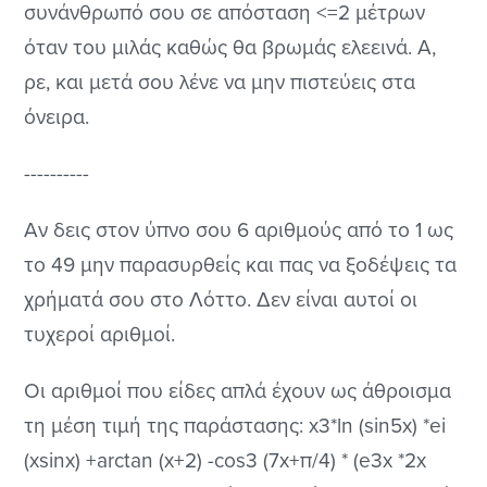
συνάνθρωπό σου σε απόσταση <=2 μέτρων
όταν του μιλάς καθώς θα βρωμάς ελεεινά. Α,
ρε, και μετά σου λένε να μην πιστεύεις στα
όνειρα.
----------
Αν δεις στον ύπνο σου 6 αριθμούς από το 1 ως
το 49 μην παρασυρθείς και πας να ξοδέψεις τα
χρήματά σου στο Λόττο. Δεν είναι αυτοί οι
τυχεροί αριθμοί.
Οι αριθμοί που είδες απλά έχουν ως άθροισμα
τη μέση τιμή της παράστασης: x3*ln (sin5x) *ei
(xsinx) +arctan (x+2) -cos3 (7x+π/4) * (e3x *2x