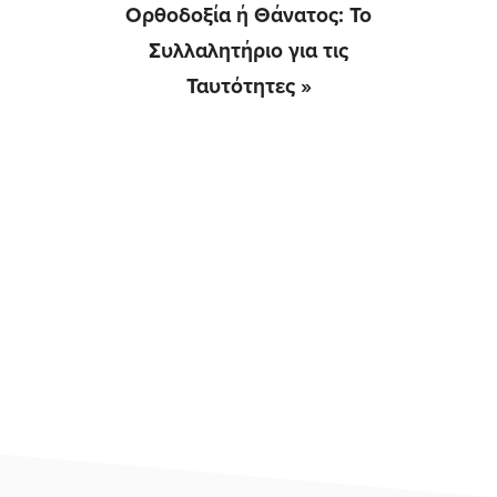
Next
Ορθοδοξία ή Θάνατος: Το
Post:
Συλλαλητήριο για τις
Ταυτότητες »
Αρχική
Πλευρική
Στήλη