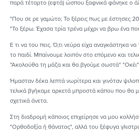
παρά τέταρτο (εφτά) ώσπου ξαφνικά φάνηκε ο ά
"Που σε ρε γαμώτο; Το ξέρεις πως με έστησες 20
"Το ξέρω. Έχασα τρία τρένα μέχρι να βρω ένα π
Ε τι να του πεις. Ό,τι νεύρα είχα αναγκάστηκα να
το παιδί. Μπαίνουμε λοιπόν στο επόμενο και τελ
"Ακολούθα τη μάζα και θα βγούμε σωστά" "Οκέι
Ήμασταν δέκα λεπτά νωρίτερα και γινόταν ψιλοπ
τελικά βγήκαμε αρκετά μπροστά κάπου που θα 
σχετικά άνετα.
Στη διαδρομή κάποιος επιχείρησε να μου κολλή
"Ορθοδοξία ή θάνατος", αλλά του ξέφυγα γλιστρ