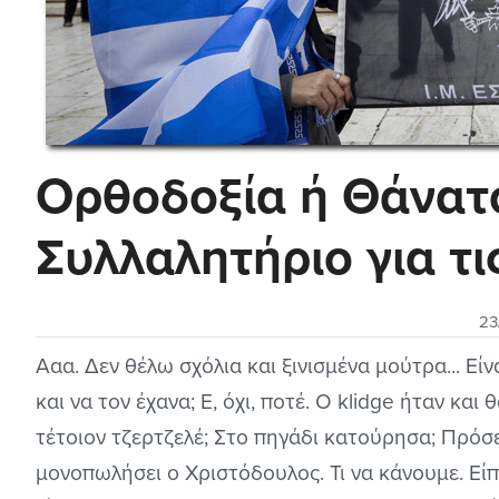
Ορθοδοξία ή Θάνατο
Συλλαλητήριο για τι
23
Ααα. Δεν θέλω σχόλια και ξινισμένα μούτρα... Εί
και να τον έχανα; Ε, όχι, ποτέ. Ο klidge ήταν κα
τέτοιον τζερτζελέ; Στο πηγάδι κατούρησα; Πρόσεξ
μονοπωλήσει ο Χριστόδουλος. Τι να κάνουμε. Είπ