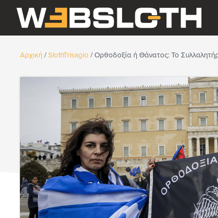
Αρχική
/
SlothTrisagio
/
Ορθοδοξία ή Θάνατος: Το Συλλαλητήρι