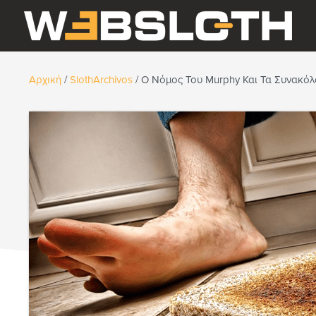
Αρχική
/
SlothArchivos
/
Ο Νόμος Του Murphy Και Τα Συνακό