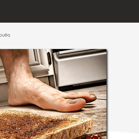
λουθα