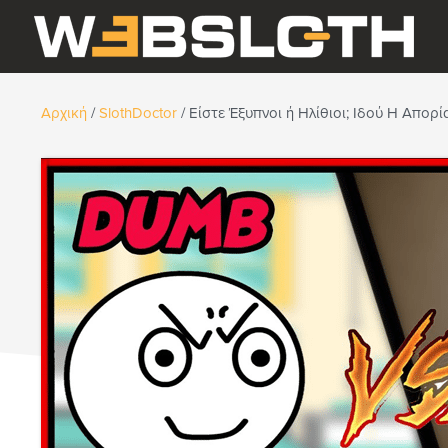
Αρχική
/
SlothDoctor
/
Είστε Έξυπνοι ή Ηλίθιοι; Ιδού Η Απορί