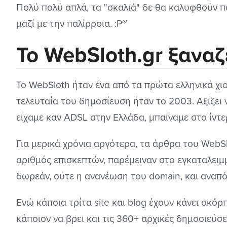
Πολύ πολύ απλά, τα "σκαλιά" δε θα καλυφθούν πο
μαζί με την παλίρροια. :P~
Το WebSloth.gr ξαναζ
Το WebSloth ήταν ένα από τα πρώτα ελληνικά χιου
τελευταία του δημοσίευση ήταν το 2003. Αξίζει
είχαμε καν ADSL στην Ελλάδα, μπαίναμε στο ίντερ
Για μερικά χρόνια αργότερα, τα άρθρα του WebS
αριθμός επισκεπτών, παρέμειναν στο εγκαταλειμμ
δωρεάν, ούτε η ανανέωση του domain, και αναπό
Ενώ κάποια τρίτα site και blog έχουν κάνει σκόρ
κάποιον να βρει και τις 360+ αρχικές δημοσιεύσε