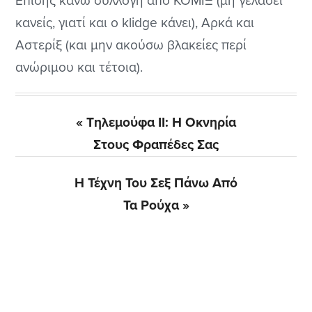
Επίσης κάνω συλλογή από ΚΟΜΙΞ (μη γελάσει
κανείς, γιατί και ο klidge κάνει), Αρκά και
Αστερίξ (και μην ακούσω βλακείες περί
ανώριμου και τέτοια).
Previous
« Τηλεμούφα ΙΙ: Η Οκνηρία
Post:
Στους Φραπέδες Σας
Next
Η Τέχνη Του Σεξ Πάνω Από
Post:
Τα Ρούχα »
Αρχική
Πλευρική
Στήλη