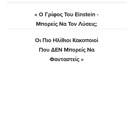
Previous
« Ο Γρίφος Του Einstein -
Post:
Μπορείς Να Τον Λύσεις;
Next
Οι Πιο Ηλίθιοι Κακοποιοί
Post:
Που ΔΕΝ Μπορείς Να
Φανταστείς »
Αρχική
Πλευρική
Στήλη