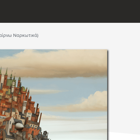
 Παίρνω Ναρκωτικά)