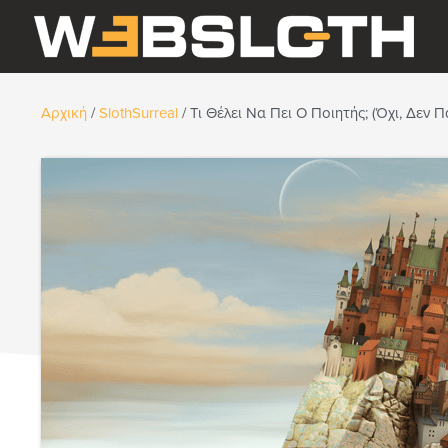
Αρχική
/
SlothSurreal
/
Τι Θέλει Να Πει Ο Ποιητής; (Όχι, Δεν