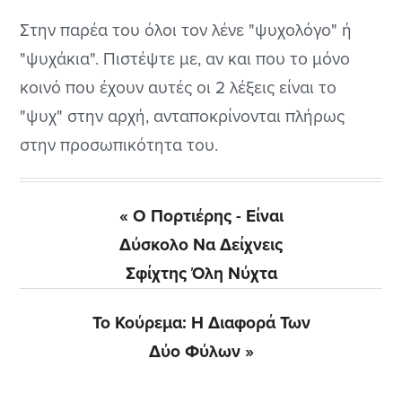
Στην παρέα του όλοι τον λένε "ψυχολόγο" ή
"ψυχάκια". Πιστέψτε με, αν και που το μόνο
κοινό που έχουν αυτές οι 2 λέξεις είναι το
"ψυχ" στην αρχή, ανταποκρίνονται πλήρως
στην προσωπικότητα του.
Previous
« Ο Πορτιέρης - Είναι
Post:
Δύσκολο Να Δείχνεις
Σφίχτης Όλη Νύχτα
Next
Το Κούρεμα: Η Διαφορά Των
Post:
Δύο Φύλων »
Αρχική