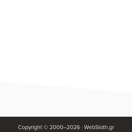
Πλευρική
Στήλη
Footer
Copyright © 2000–2026 ·
WebSloth.gr