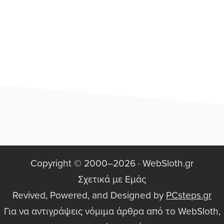
Footer
Copyright © 2000–2026 ·
WebSloth.gr
Σχετικά με Εμάς
Revived, Powered, and Designed by
PCsteps.gr
Για να αντιγράψεις νόμιμα άρθρα από το WebSloth,