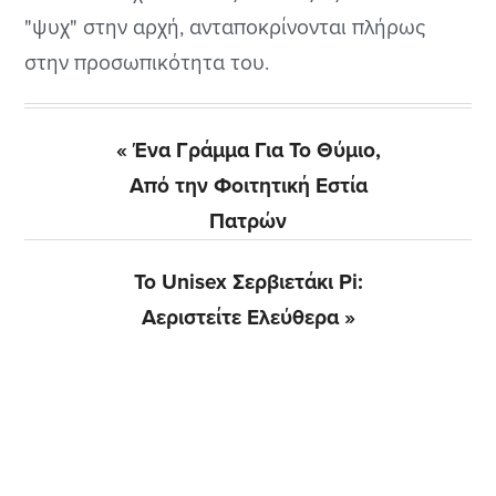
"ψυχ" στην αρχή, ανταποκρίνονται πλήρως
στην προσωπικότητα του.
Previous
« Ένα Γράμμα Για Το Θύμιο,
Post:
Από την Φοιτητική Εστία
Πατρών
Next
Το Unisex Σερβιετάκι Pi:
Post:
Αεριστείτε Ελεύθερα »
Αρχική
Πλευρική
Στήλη